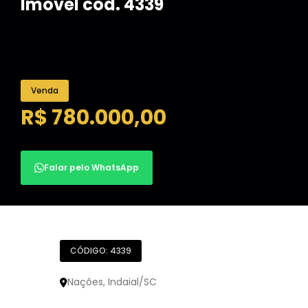
Imóvel cód. 4339
Venda
R$ 780.000,00
Falar pelo WhatsApp
CÓDIGO: 4339
Nações, Indaial/SC