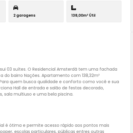
2 garagens
138,00m² Útil
sui 03 suítes. O Residencial Amsterdã tem uma fachada
a do bairro Nações. Apartamento com 138,32m²
a. Para quem busca qualidade e conforto como você e sua
iona Hall de entrada e salão de festas decorado,
, sala multiuso e uma bela piscina.
ial é ótima e permite acesso rápido aos pontos mais
er, escolas particulares, públicas entres outras