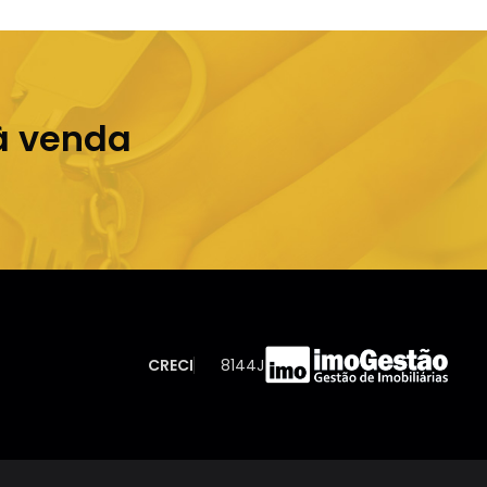
à venda
CRECI
8144J