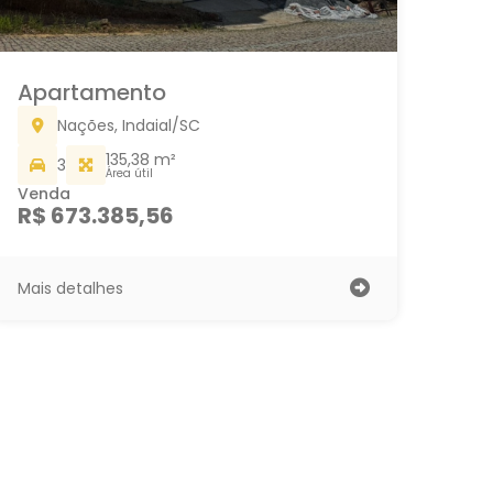
Apartamento
Nações, Indaial/SC
135,38 m²
3
Área útil
Venda
R$ 673.385,56
Mais detalhes