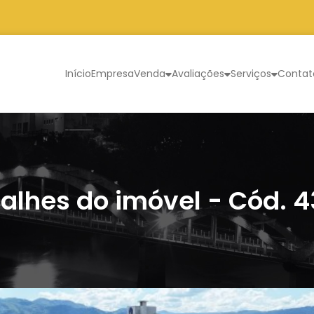
Início
Empresa
Venda
Avaliações
Serviços
Contat
alhes do imóvel - Cód. 