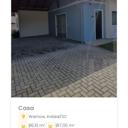
Casa
Warnow, Indaial/SC
86,10 m²
187,00 m²