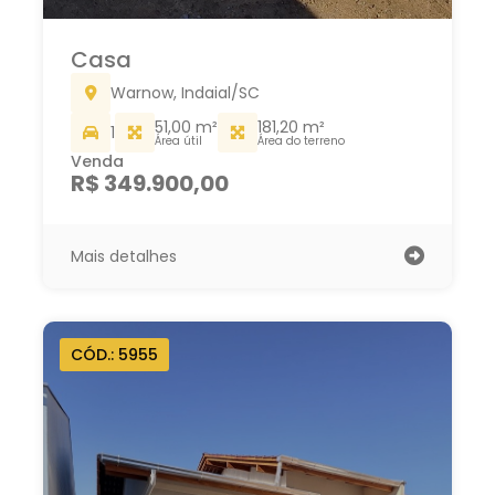
Casa
Warnow, Indaial/SC
51,00 m²
181,20 m²
1
Área útil
Área do terreno
Venda
R$ 349.900,00
Mais detalhes
CÓD.: 5955