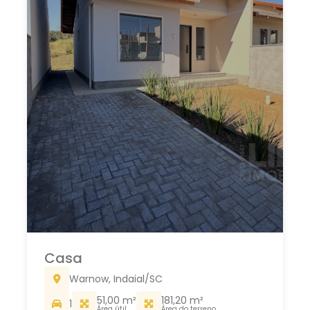
Casa
Warnow, Indaial/SC
51,00 m²
181,20 m²
1
Área útil
Área do terreno