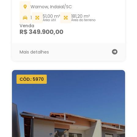
Warnow, Indaial/SC
51,00 m²
181,20 m²
1
Área útil
Área do terreno
Venda
R$ 349.900,00
Mais detalhes
CÓD.: 5970