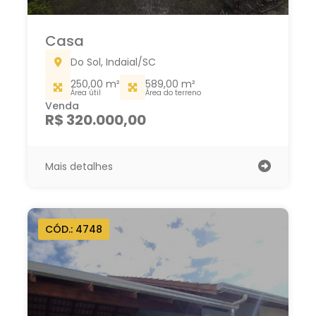
Casa
Do Sol, Indaial/SC
250,00 m²
589,00 m²
Área útil
Área do terreno
Venda
R$ 320.000,00
Mais detalhes
CÓD.: 4748