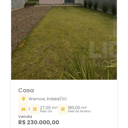
Casa
Warnow, Indaial/SC
27,00 m²
180,00 m²
1
Área útil
Área do terreno
Venda
R$ 230.000,00