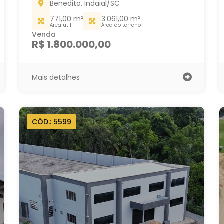
Benedito, Indaial/SC
771,00 m²
3.061,00 m²
Área útil
Área do terreno
Venda
R$ 1.800.000,00
Mais detalhes
CÓD.: 5599