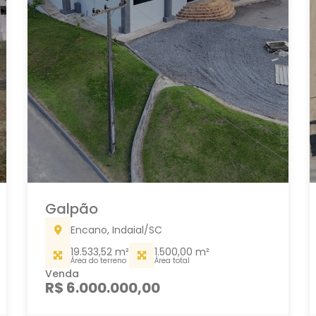
Galpão
Encano, Indaial/SC
19.533,52 m²
1.500,00 m²
Área do terreno
Área total
Venda
R$ 6.000.000,00