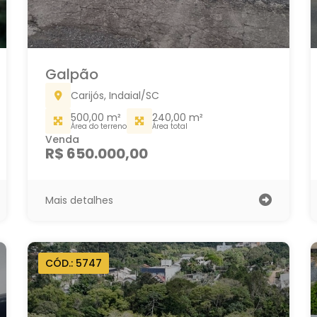
Galpão
Carijós, Indaial/SC
500,00 m²
240,00 m²
Área do terreno
Área total
Venda
R$ 650.000,00
Mais detalhes
CÓD.: 5747