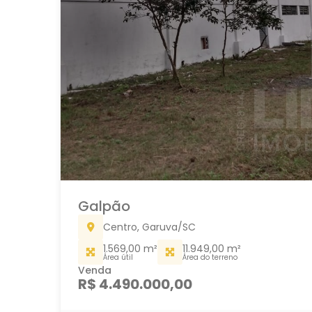
Galpão
Centro, Garuva/SC
1.569,00 m²
11.949,00 m²
Área útil
Área do terreno
Venda
R$ 4.490.000,00