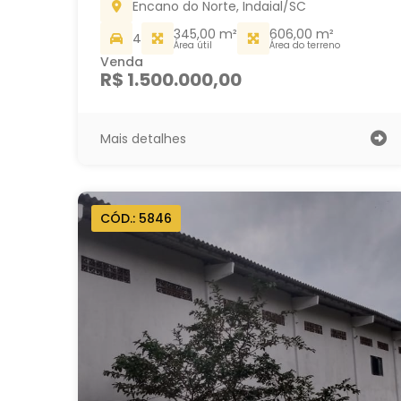
Encano do Norte, Indaial/SC
345,00 m²
606,00 m²
4
Área útil
Área do terreno
Venda
R$ 1.500.000,00
Mais detalhes
CÓD.: 5846