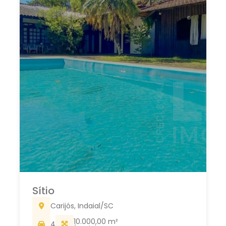
Sítio
Carijós, Indaial/SC
10.000,00 m²
4