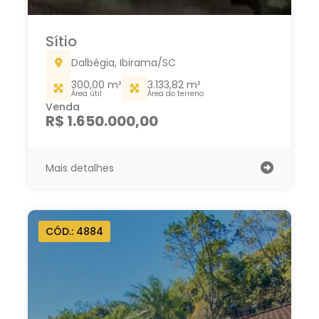
Sítio
Dalbégia, Ibirama/SC
300,00 m²
3.133,82 m²
Área útil
Área do terreno
Venda
R$ 1.650.000,00
Mais detalhes
CÓD.: 4884