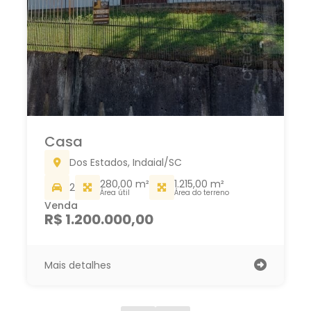
Casa
Carijós, Indaial/SC
275,00 m²
167,00 m²
2
Área do terreno
Área total
Venda
R$ 950.000,00
Mais detalhes