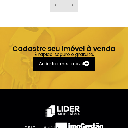
Cadastre seu imóvel à venda
É rápido, seguro e gratuito.
Cadastrar meu imóvel
CRECI
8144J