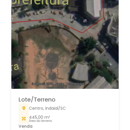
Lote/Terreno
Warnow, Indaial/SC
958,08 m²
Área do terreno
Venda