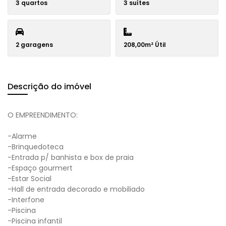
3 quartos
3 suítes
2 garagens
208,00m² Útil
Descrição do imóvel
O EMPREENDIMENTO:
-Alarme
-Brinquedoteca
-Entrada p/ banhista e box de praia
-Espaço gourmert
-Estar Social
-Hall de entrada decorado e mobiliado
-Interfone
-Piscina
-Piscina infantil