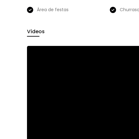
Área de festas
Churrasq
Vídeos