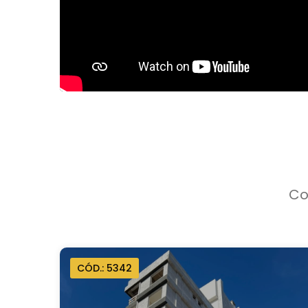
Co
CÓD.: 5342