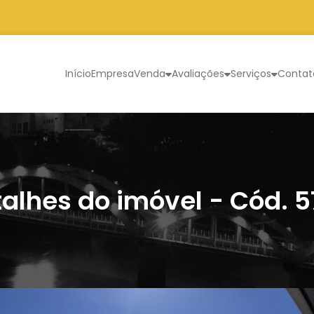
Início
Empresa
Venda
Avaliações
Serviços
Contat
alhes do imóvel - Cód. 