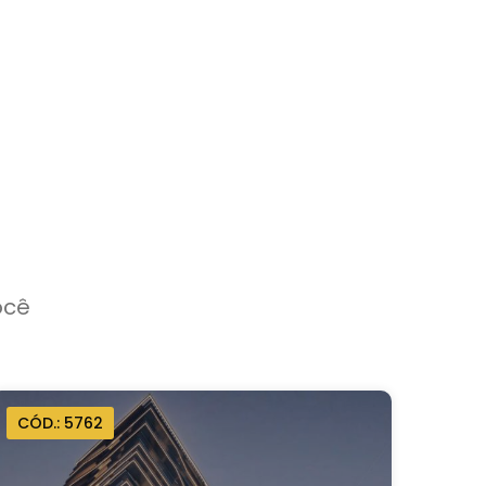
ocê
CÓD.: 5762