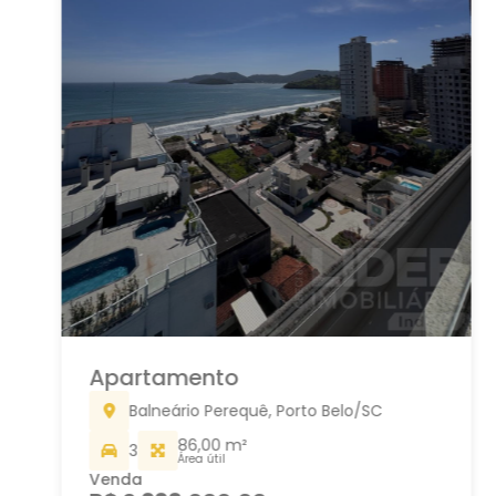
Apartamento
Balneário Perequê, Porto Belo/SC
86,00 m²
3
Área útil
Venda